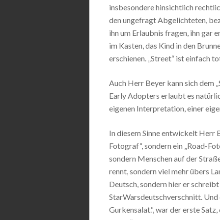
insbesondere hinsichtlich rechtli
den ungefragt Abgelichteten, bez
ihn um Erlaubnis fragen, ihn gar e
im Kasten, das Kind in den Brunn
erschienen. „Street“ ist einfach tot
Auch Herr Beyer kann sich dem „St
Early Adopters erlaubt es natürli
eigenen Interpretation, einer eig
In diesem Sinne entwickelt Herr Be
Fotograf“, sondern ein „Road-Foto
sondern Menschen auf der Straße.
rennt, sondern viel mehr übers Lan
Deutsch, sondern hier er schreib
StarWarsdeutschverschnitt. Und d
Gurkensalat.“, war der erste Satz