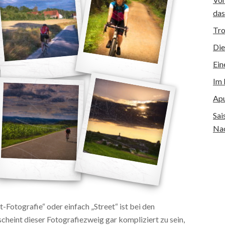
das
Tro
Die
Ein
Im 
Apu
Sai
Nac
-Fotografie“ oder einfach „Street“ ist bei den
cheint dieser Fotografiezweig gar kompliziert zu sein,