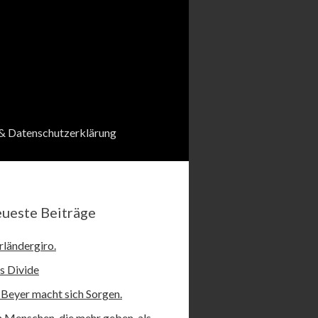
& Datenschutzerklärung
ueste Beiträge
rländergiro.
s Divide
 Beyer macht sich Sorgen.
 Menschen, die mehr geben, als