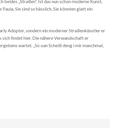
ch beides „Straßen“. Ist das nun schon moderne Kunst,
 Paula, Sie sind so hässlich, Sie könnten glatt ein
Early Adopter, sondern ein moderner Straßenkünstler er
s sich findet hier. Die nähere Verwandschaft er
vergebens wartet. „So oan Scheiß deng i mir manchmal,