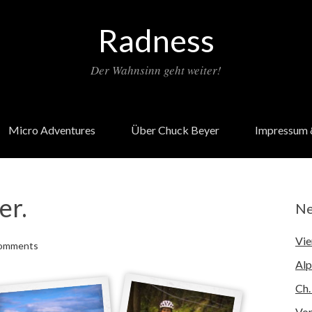
Radness
Der Wahnsinn geht weiter!
Micro Adventures
Über Chuck Beyer
Impressum 
er.
Ne
Vie
omments
Alp
Ch.
Von