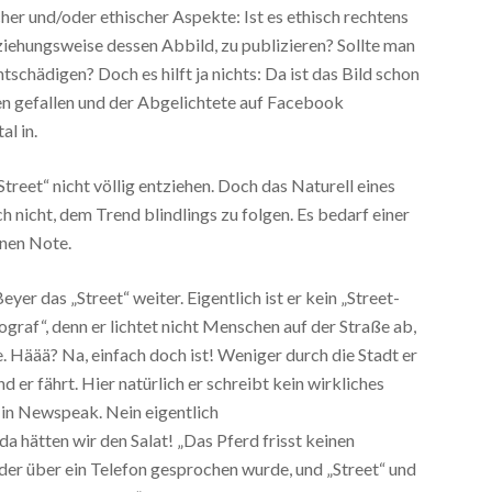
cher und/oder ethischer Aspekte: Ist es ethisch rechtens
iehungsweise dessen Abbild, zu publizieren? Sollte man
ntschädigen? Doch es hilft ja nichts: Da ist das Bild schon
en gefallen und der Abgelichtete auf Facebook
al in.
reet“ nicht völlig entziehen. Doch das Naturell eines
ch nicht, dem Trend blindlings zu folgen. Es bedarf einer
enen Note.
yer das „Street“ weiter. Eigentlich ist er kein „Street-
graf“, denn er lichtet nicht Menschen auf der Straße ab,
 Häää? Na, einfach doch ist! Weniger durch die Stadt er
d er fährt. Hier natürlich er schreibt kein wirkliches
t in Newspeak. Nein eigentlich
a hätten wir den Salat! „Das Pferd frisst keinen
, der über ein Telefon gesprochen wurde, und „Street“ und